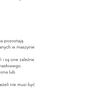
a pozostają
anych w maszynie
 i są one zależne
 masłowego.
zona lub
eżeli nie musi być