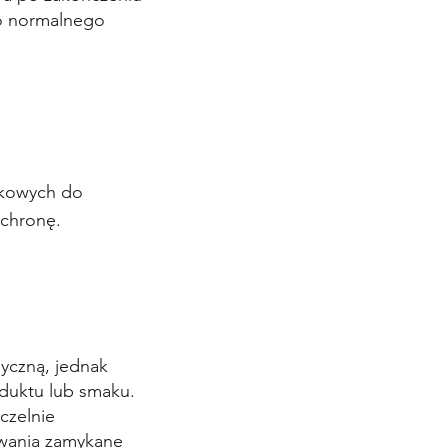
do normalnego
czkowych do
ochronę.
yczną, j
ednak
oduktu lub smaku.
czelnie
owania zamykane