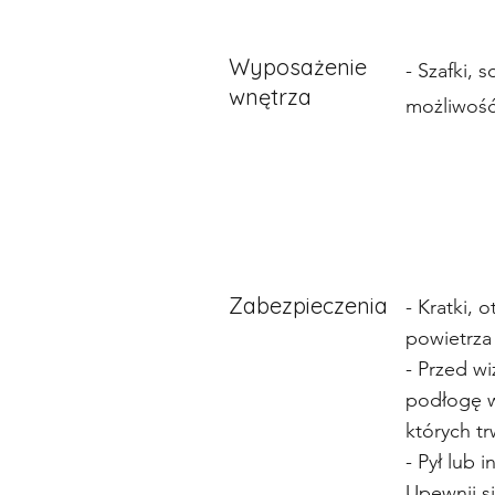
Wyposażenie
- Szafki, 
wnętrza
możliwość
Zabezpieczenia
- Kratki,
powietrza
- Przed w
podłogę w
których t
- Pył lub
Upewnij si