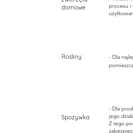
procesu i
domowe
użytkowan
Rośliny
- Dla najl
pomieszcz
- Dla pr
jego dzia
Spożywka
Z tego po
zabezpiec