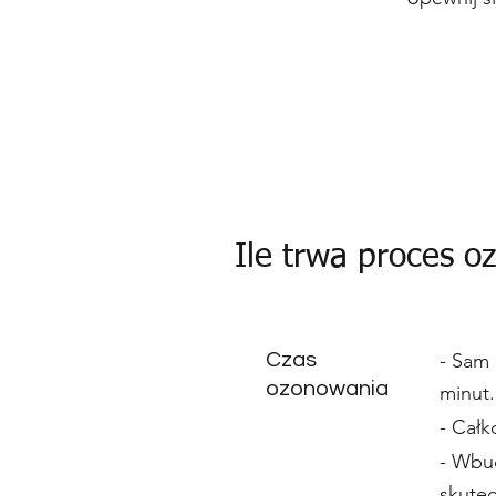
Ile trwa proces 
Czas
- Sam
ozonowania
minut.
- Całk
- Wbu
skutec