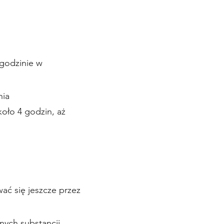
 godzinie w
nia
oło 4 godzin, aż
ać się jeszcze przez
nych substancji.