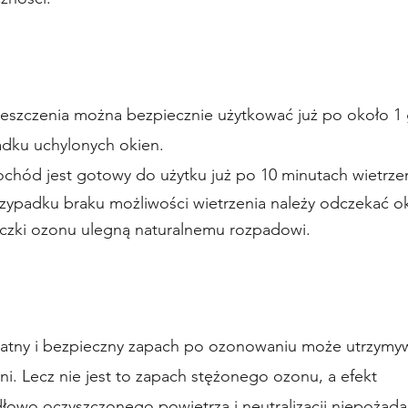
eszczenia można bezpiecznie użytkować już po około 1
adku uchylonych okien.
chód jest gotowy do użytku już po 10 minutach wietrze
zypadku braku możliwości wietrzenia należy odczekać ok
eczki ozonu ulegną naturalnemu rozpadowi.
katny i bezpieczny zapach po ozonowaniu może utrzymyw
dni. Lecz nie jest to zapach stężonego ozonu, a efekt
łowo oczyszczonego powietrza i neutralizacji niepożąda