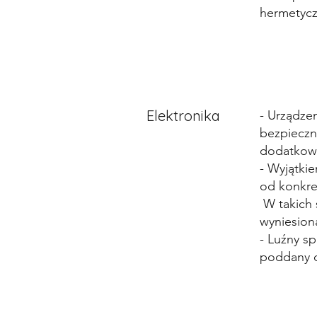
hermetycz
Elektronika
- Urządze
bezpieczn
dodatkowy
- Wyjątki
od konkre
W takich 
wyniesion
- Luźny sp
poddany d