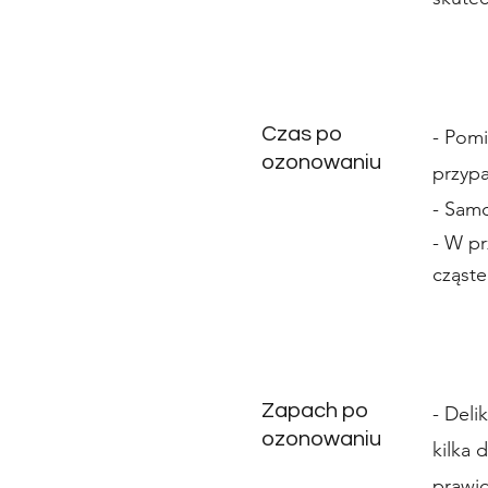
Czas po
- Pomi
ozonowaniu
przyp
- Samo
- W pr
cząst
Zapach po
- Deli
ozonowaniu
kilka 
prawid