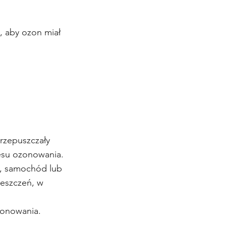
m, aby ozon miał
przepuszczały
cesu ozonowania.
, samochód lub
eszczeń, w
zonowania.