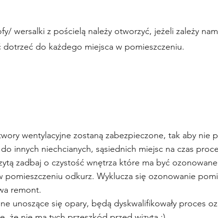
sofy/ wersalki z pościelą należy otworzyć, jeżeli zależy na
 dotrzeć do każdego miejsca w pomieszczeniu.
 otwory wentylacyjne zostaną zabezpieczone,
tak aby nie 
 do innych niechcianych, sąsiednich miejsc na czas pro
izytą zadbaj o czystość wnętrza które ma
być ozonowane
 pomieszczeniu odkurz. Wyklucza się ozonowanie pomi
rwa remont.
 inne unoszące się opary, będą dyskwalifikowały proces o
ę, że nie ma tych przeszkód przed wizytą :)