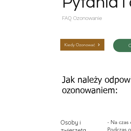
Pytania i
FAQ Ozonowanie
Kiedy Ozonować
Jak należy odpow
ozonowaniem:
Osoby i
- Na czas
Podczas o
zwierzęta